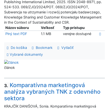
Publishing International Limited, 2025. ISSN 2048-8971, pp.
524-533. 069/ZJO/2024/POT. 069/ZJO/2024/POT,
Subwencja na utrzymanie i rozwój potencjału badawczego,
Knowledge Sharing and Customer Knowledge Management
in the Context of Sustainability and CSR.
Názov súboru
Veľkosť
Typ prístupu
Plný text PDF
1.1 MB
verejne dostupné
Do košíka
Bookmark
Vytlačiť
Vybrané dokumenty
článok
Komparatívna marketingová
3.
analýza vybraných TNK z odevného
sektora
KRAJČÍK DANIŠOVÁ, Sonia. Komparatívna marketingová