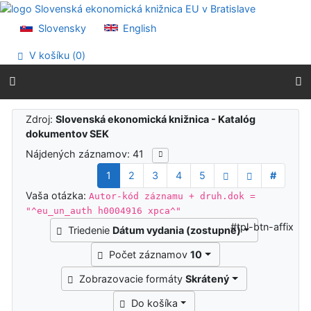
Prejsť na obsah
Prejsť na menu
Slovensky
English
Prehlásenie o webovej prístupnosti
V košíku (
0
)
Výsledky vyhľadávania
Zdroj:
Slovenská ekonomická knižnica - Katalóg
dokumentov SEK
Nájdených záznamov: 41
1
2
3
4
5
#
Vaša otázka:
Autor-kód záznamu + druh.dok =
"^eu_un_auth h0004916 xpca^"
#tpl-btn-affix
Triedenie
Dátum vydania (zostupne)
Počet záznamov
10
Zobrazovacie formáty
Skrátený
Do košíka