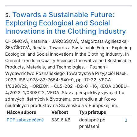
Towards a Sustainable Future:
5.
Exploring Ecological and Social
Innovations in the Clothing Industry
CHOMOVÁ, Katarína - JAROSSOVÁ, Malgorzata Agnieszka -
ŠEVČÍKOVÁ, Renáta. Towards a Sustainable Future: Exploring
Ecological and Social Innovations in the Clothing Industry. In
Current Trends in Quality Science : Innovative and Sustainable
Products, Materials, and Technologies. - Poznań :
Wydawnictwo Poznańskiego Towarzystwa Przyjaciół Nauk,
2023. ISBN 978-83-7654-540-0, pp. 17-32. VEGA
1/0398/22, HORIZON – CL5-2021-D2-01-16, KEGA 030EU-
4/2022. 1/0398/22, VEGA, Stav a perspektívy vývoja trhu
zdravých, šetrných k životnému prostrediu a uhlíkovo
neutrálnych produktov na Slovensku a v Európskej únii.
Názov súboru
Veľkosť
Typ prístupu
PDF zabezpečené
539.6 KB
dostupné po
prihlásení