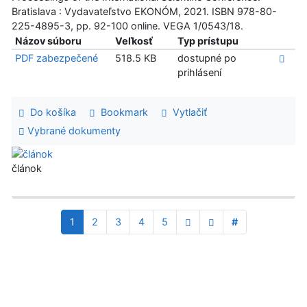
Bratislava : Vydavateľstvo EKONÓM, 2021. ISBN 978-80-
225-4895-3, pp. 92-100 online. VEGA 1/0543/18.
Názov súboru
Veľkosť
Typ prístupu
PDF zabezpečené
518.5 KB
dostupné po
prihlásení
Do košíka
Bookmark
Vytlačiť
Vybrané dokumenty
článok
1
2
3
4
5
#