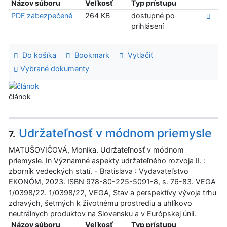
Názov súboru
Veľkosť
Typ prístupu
PDF zabezpečené
264 KB
dostupné po
prihlásení
Do košíka
Bookmark
Vytlačiť
Vybrané dokumenty
článok
Udržateľnosť v módnom priemysle
7.
MATUŠOVIČOVÁ, Monika. Udržateľnosť v módnom
priemysle. In Významné aspekty udržateľného rozvoja II. :
zborník vedeckých statí. - Bratislava : Vydavateľstvo
EKONÓM, 2023. ISBN 978-80-225-5091-8, s. 76-83. VEGA
1/0398/22. 1/0398/22, VEGA, Stav a perspektívy vývoja trhu
zdravých, šetrných k životnému prostrediu a uhlíkovo
neutrálnych produktov na Slovensku a v Európskej únii.
Názov súboru
Veľkosť
Typ prístupu