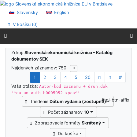
Prejsť na obsah
Prejsť na menu
Slovensky
English
Prehlásenie o webovej prístupnosti
V košíku (
0
)
Výsledky vyhľadávania
Zdroj:
Slovenská ekonomická knižnica - Katalóg
dokumentov SEK
Nájdených záznamov: 750
1
2
3
4
5
20
#
Vaša otázka:
Autor-kód záznamu + druh.dok =
"^eu_un_auth h0005052 xpca^"
#tpl-btn-affix
Triedenie
Dátum vydania (zostupne)
Počet záznamov
10
Zobrazovacie formáty
Skrátený
Do košíka