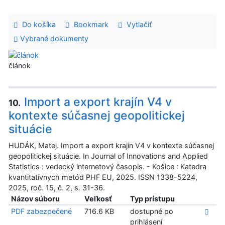
Do košíka
Bookmark
Vytlačiť
Vybrané dokumenty
článok
Import a export krajín V4 v
10.
kontexte súčasnej geopolitickej
situácie
HUDÁK, Matej. Import a export krajín V4 v kontexte súčasnej
geopolitickej situácie. In Journal of Innovations and Applied
Statistics : vedecký internetový časopis. - Košice : Katedra
kvantitatívnych metód PHF EU, 2025. ISSN 1338-5224,
2025, roč. 15, č. 2, s. 31-36.
Názov súboru
Veľkosť
Typ prístupu
PDF zabezpečené
716.6 KB
dostupné po
prihlásení