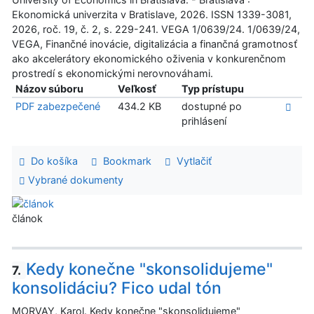
Ekonomická univerzita v Bratislave, 2026. ISSN 1339-3081,
2026, roč. 19, č. 2, s. 229-241. VEGA 1/0639/24. 1/0639/24,
VEGA, Finančné inovácie, digitalizácia a finančná gramotnosť
ako akcelerátory ekonomického oživenia v konkurenčnom
prostredí s ekonomickými nerovnováhami.
Názov súboru
Veľkosť
Typ prístupu
PDF zabezpečené
434.2 KB
dostupné po
prihlásení
Do košíka
Bookmark
Vytlačiť
Vybrané dokumenty
článok
Kedy konečne "skonsolidujeme"
7.
konsolidáciu? Fico udal tón
MORVAY, Karol. Kedy konečne "skonsolidujeme"