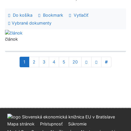
Do košíka
Bookmark
Vytlačiť
Vybrané dokumenty
článok
1
2
3
4
5
20
#
Mapa stránok
Prístupnosť
Súkromie