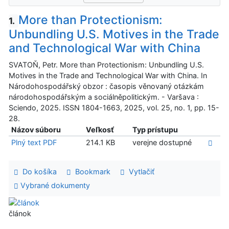
More than Protectionism:
1.
Unbundling U.S. Motives in the Trade
and Technological War with China
SVATOŇ, Petr. More than Protectionism: Unbundling U.S.
Motives in the Trade and Technological War with China. In
Národohospodářský obzor : časopis věnovaný otázkám
národohospodářským a sociálněpolitickým. - Varšava :
Sciendo, 2025. ISSN 1804-1663, 2025, vol. 25, no. 1, pp. 15-
28.
Názov súboru
Veľkosť
Typ prístupu
Plný text PDF
214.1 KB
verejne dostupné
Do košíka
Bookmark
Vytlačiť
Vybrané dokumenty
článok