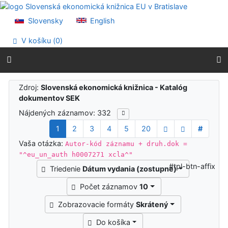
Prejsť na obsah
Prejsť na menu
Slovensky
English
Prehlásenie o webovej prístupnosti
V košíku (
0
)
Výsledky vyhľadávania
Zdroj:
Slovenská ekonomická knižnica - Katalóg
dokumentov SEK
Nájdených záznamov: 332
1
2
3
4
5
20
#
Vaša otázka:
Autor-kód záznamu + druh.dok =
"^eu_un_auth h0007271 xcla^"
#tpl-btn-affix
Triedenie
Dátum vydania (zostupne)
Počet záznamov
10
Zobrazovacie formáty
Skrátený
Do košíka