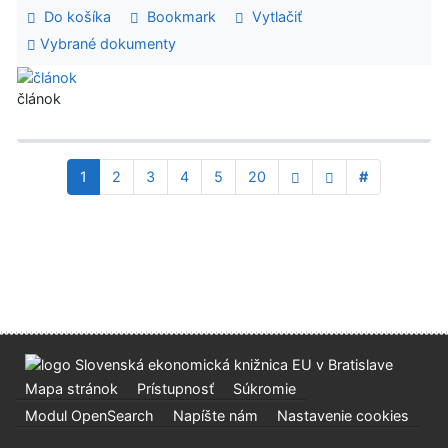
Do košíka
Bookmark
Vytlačiť
Vybrané dokumenty
článok
1
2
3
4
5
20
#
Mapa stránok
Prístupnosť
Súkromie
Modul OpenSearch
Napíšte nám
Nastavenie cookies