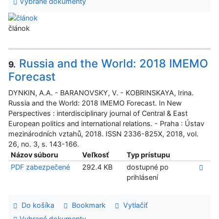
Vybrané dokumenty
článok
Russia and the World: 2018 IMEMO
9.
Forecast
DYNKIN, A.A. - BARANOVSKY, V. - KOBRINSKAYA, Irina.
Russia and the World: 2018 IMEMO Forecast. In New
Perspectives : interdisciplinary journal of Central & East
European politics and international relations. - Praha : Ústav
mezinárodních vztahů, 2018. ISSN 2336-825X, 2018, vol.
26, no. 3, s. 143-166.
Názov súboru
Veľkosť
Typ prístupu
PDF zabezpečené
292.4 KB
dostupné po
prihlásení
Do košíka
Bookmark
Vytlačiť
Vybrané dokumenty