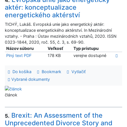
4.
aktér: konceptualizace
energetického aktérství
TICHÝ, Lukáš. Evropská unie jako energetický aktér:
konceptualizace energetického aktérství. In Mezinárodní
vztahy. - Praha : Ústav mezinárodních vztahů, 2020. ISSN
0323-1844, 2020, roč. 55, č. 3, s. 69-90.
Názov súboru
Veľkosť
Typ prístupu
Plný text PDF
178 KB
verejne dostupné
Do košíka
Bookmark
Vytlačiť
Vybrané dokumenty
článok
Brexit: An Assessment of the
5.
Unprecedented Divorce Story and