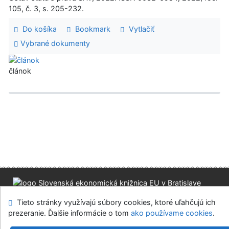
105, č. 3, s. 205-232.
Do košíka
Bookmark
Vytlačiť
Vybrané dokumenty
článok
Mapa stránok
Prístupnosť
Súkromie
Tieto stránky využívajú súbory cookies, ktoré uľahčujú ich
Modul OpenSearch
Napíšte nám
Nastavenie cookies
prezeranie. Ďalšie informácie o tom
ako používame cookies
.