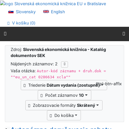
Prejsť na obsah
Prejsť na menu
Slovensky
English
Prehlásenie o webovej prístupnosti
V košíku (
0
)
Výsledky vyhľadávania
Zdroj:
Slovenská ekonomická knižnica - Katalóg
dokumentov SEK
Nájdených záznamov: 2
Vaša otázka:
Autor-kód záznamu + druh.dok =
"^eu_un_cat 0286634 xcla^"
#tpl-btn-affix
Triedenie
Dátum vydania (zostupne)
Počet záznamov
10
Zobrazovacie formáty
Skrátený
Do košíka