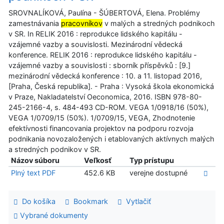
SROVNALÍKOVÁ, Paulína - ŠÚBERTOVÁ, Elena. Problémy
zamestnávania
pracovníkov
v malých a stredných podnikoch
v SR. In RELIK 2016 : reprodukce lidského kapitálu -
vzájemné vazby a souvislosti. Mezinárodní vědecká
konference. RELIK 2016 : reprodukce lidského kapitálu -
vzájemné vazby a souvislosti : sborník příspěvků : [9.]
mezinárodní vědecká konference : 10. a 11. listopad 2016,
[Praha, Česká republika]. - Praha : Vysoká škola ekonomická
v Praze, Nakladatelství Oeconomica, 2016. ISBN 978-80-
245-2166-4, s. 484-493 CD-ROM. VEGA 1/0918/16 (50%),
VEGA 1/0709/15 (50%). 1/0709/15, VEGA, Zhodnotenie
efektívnosti financovania projektov na podporu rozvoja
podnikania novozaložených i etablovaných aktívnych malých
a stredných podnikov v SR.
Názov súboru
Veľkosť
Typ prístupu
Plný text PDF
452.6 KB
verejne dostupné
Do košíka
Bookmark
Vytlačiť
Vybrané dokumenty