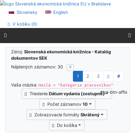
Prejsť na obsah
Prejsť na menu
Slovensky
English
Prehlásenie o webovej prístupnosti
V košíku (
0
)
Výsledky vyhľadávania
Zdroj:
Slovenská ekonomická knižnica - Katalóg
dokumentov SEK
Nájdených záznamov: 30
1
2
3
#
Vaša otázka:
Heslá = "kategórie pracovníkov"
#tpl-btn-affix
Triedenie
Dátum vydania (zostupne)
Počet záznamov
10
Zobrazovacie formáty
Skrátený
Do košíka