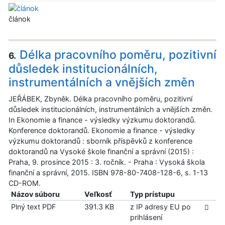
článok
Délka pracovního poměru, pozitivní
6.
důsledek institucionálních,
instrumentálních a vnějších změn
JEŘÁBEK, Zbyněk. Délka pracovního poměru, pozitivní
důsledek institucionálních, instrumentálních a vnějších změn.
In Ekonomie a finance - výsledky výzkumu doktorandů.
Konference doktorandů. Ekonomie a finance - výsledky
výzkumu doktorandů : sborník příspěvků z konference
doktorandů na Vysoké škole finanční a správní (2015) :
Praha, 9. prosince 2015 : 3. ročník. - Praha : Vysoká škola
finanční a správní, 2015. ISBN 978-80-7408-128-6, s. 1-13
CD-ROM.
Názov súboru
Veľkosť
Typ prístupu
Plný text PDF
391.3 KB
z IP adresy EU po
prihlásení