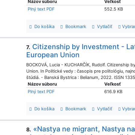
Názov súboru
Veľkosť
Plný text PDF
552.5 KB
Do košíka
Bookmark
Vytlačiť
Vybra
Citizenship by Investment - L
7.
European Union
BOCKOVÁ, Lucia - KUCHARČÍK, Rudolf. Citizenship by
Union. In Politické vedy : časopis pre politológiu, n
štúdiá. - Banská Bystrica : Belianum, 2022. ISSN 1335
Názov súboru
Veľkosť
Plný text PDF
616.9 KB
Do košíka
Bookmark
Vytlačiť
Vybra
«Nastya ne migrant, Nastya naš
8.