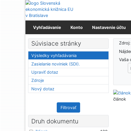
Prejsť na obsah
Prejsť na menu
Prehlásenie o webovej prístupnosti
Vyhľadávanie
Konto
Nastavenie účtu
Výs
Súvisiace stránky
Zdroj
Nájd
Výsledky vyhľadávania
Vaša 
Zasielanie noviniek (SDI).
Upraviť dotaz
Zdroje
Nový dotaz
článok
Filtrovať
Druh dokumentu