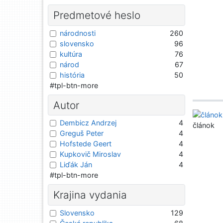
Predmetové heslo
národnosti
260
slovensko
96
kultúra
76
národ
67
história
50
#tpl-btn-more
Autor
Dembicz Andrzej
4
článok
Greguš Peter
4
Hofstede Geert
4
Kupkovič Miroslav
4
Liďák Ján
4
#tpl-btn-more
Krajina vydania
Slovensko
129