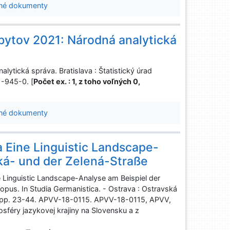
né dokumenty
bytov 2021: Národná analytická
ytická správa. Bratislava : Štatistický úrad
1-945-0. [
Počet ex. : 1, z toho voľných 0,
né dokumenty
a Eine Linguistic Landscape-
ká- und der Zelená-Straße
e Linguistic Landscape-Analyse am Beispiel der
opus. In Studia Germanistica. - Ostrava : Ostravská
3, pp. 23-44. APVV-18-0115. APVV-18-0115, APVV,
féry jazykovej krajiny na Slovensku a z