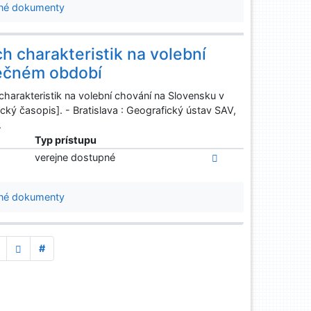
né dokumenty
h charakteristik na volební
lečném období
arakteristik na volební chování na Slovensku v
ký časopis]. - Bratislava : Geografický ústav SAV,
.
Typ prístupu
verejne dostupné
né dokumenty
#