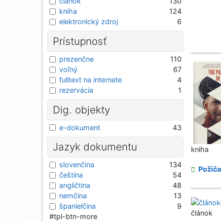
článok
130
kniha
124
elektronický zdroj
6
Prístupnosť
prezenčne
110
voľný
67
fulltext na internete
4
rezervácia
1
Dig. objekty
e-dokument
43
Jazyk dokumentu
kniha
slovenčina
134
Požiča
čeština
54
angličtina
48
nemčina
13
španielčina
9
článok
#tpl-btn-more