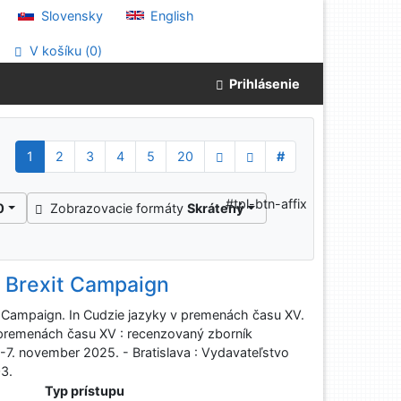
Slovensky
English
V košíku (
0
)
Prihlásenie
1
2
3
4
5
20
#
#tpl-btn-affix
0
Zobrazovacie formáty
Skrátený
in Brexit Campaign
it Campaign. In Cudzie jazyky v premenách času XV.
 premenách času XV : recenzovaný zborník
-7. november 2025. - Bratislava : Vydavateľstvo
3.
Typ prístupu