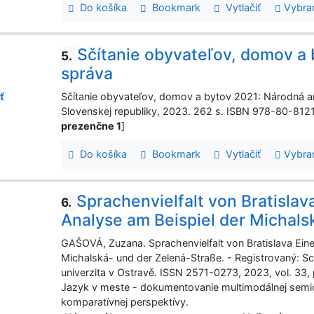
Do košíka
Bookmark
Vytlačiť
Vybra
Sčítanie obyvateľov, domov a 
5.
správa
Sčítanie obyvateľov, domov a bytov 2021: Národná anal
ť
Slovenskej republiky, 2023. 262 s. ISBN 978-80-812
prezenčne 1
]
Do košíka
Bookmark
Vytlačiť
Vybra
Sprachenvielfalt von Bratislav
6.
Analyse am Beispiel der Michals
GAŠOVÁ, Zuzana. Sprachenvielfalt von Bratislava Ein
Michalská- und der Zelená-Straße. - Registrovaný: Sc
univerzita v Ostravě. ISSN 2571-0273, 2023, vol. 3
Jazyk v meste - dokumentovanie multimodálnej semios
komparatívnej perspektívy.