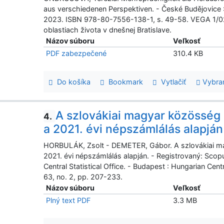
aus verschiedenen Perspektiven. - České Budějovice :
2023. ISBN 978-80-7556-138-1, s. 49-58. VEGA 1/0
oblastiach života v dnešnej Bratislave.
Názov súboru
Veľkosť
PDF zabezpečené
310.4 KB
Do košíka
Bookmark
Vytlačiť
Vybra
A szlovákiai magyar közösség 
4.
a 2021. évi népszámlálás alapján
HORBULÁK, Zsolt - DEMETER, Gábor. A szlovákiai mag
2021. évi népszámlálás alapján. - Registrovaný: Scopus
Central Statistical Office. - Budapest : Hungarian Cent
63, no. 2, pp. 207-233.
Názov súboru
Veľkosť
Plný text PDF
3.3 MB