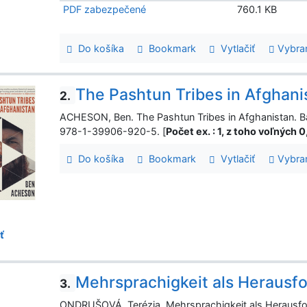
PDF zabezpečené
760.1 KB
Do košíka
Bookmark
Vytlačiť
Vybra
The Pashtun Tribes in Afghani
2.
ACHESON, Ben. The Pashtun Tribes in Afghanistan. Ba
978-1-39906-920-5. [
Počet ex. : 1, z toho voľných 
Do košíka
Bookmark
Vytlačiť
Vybra
ť
Mehrsprachigkeit als Herausfo
3.
ONDRUŠOVÁ, Terézia. Mehrsprachigkeit als Herausford