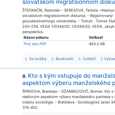
slovatskom migratsionnom disku
ŠTEFANČÍK, Radoslav - SERESOVÁ, Terézia. «Nastya ne
slovatskom migratsionnom diskurse. - Registrovaný:
gosudarstvennogo universiteta. - Tomsk : Tomsk Stat
243–256. VEGA 1/0344/20. 1/0344/20, VEGA, Jazyk p
perspektíva.
Názov súboru
Veľkosť
Plný text PDF
493.2 KB
Do košíka
Bookmark
Vytlačiť
Vybra
Kto s kým vstupuje do manžel
9.
aspektom výberu manželského p
ŠPROCHA, Branislav - DŽAMBAZOVIČ, Roman. Kto s k
niektorým aspektom výberu manželského partnera v r
otázky sociológie. - Bratislava : Sociologický ústav 
374-402.