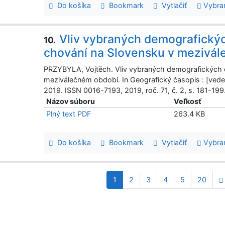
Do košíka
Bookmark
Vytlačiť
Vybra
Vliv vybraných demografickýc
10.
chování na Slovensku v mezivá
PRZYBYLA, Vojtěch. Vliv vybraných demografických ch
meziválečném období. In Geografický časopis : [vedec
2019. ISSN 0016-7193, 2019, roč. 71, č. 2, s. 181-199
Názov súboru
Veľkosť
Plný text PDF
263.4 KB
Do košíka
Bookmark
Vytlačiť
Vybra
1
2
3
4
5
20