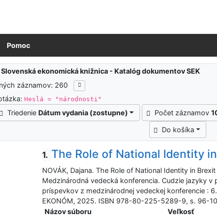
Pomoc
ledky vyhľadávania
:
Slovenská ekonomická knižnica - Katalóg dokumentov SEK
ených záznamov: 260
otázka:
Heslá = "národnosti"
Triedenie
Dátum vydania (zostupne)
Počet záznamov
1
Do košíka
The Role of National Identity 
1.
NOVÁK, Dajana. The Role of National Identity in Brex
Medzinárodná vedecká konferencia. Cudzie jazyky v
príspevkov z medzinárodnej vedeckej konferencie : 6.
EKONÓM, 2025. ISBN 978-80-225-5289-9, s. 96-10
Názov súboru
Veľkosť