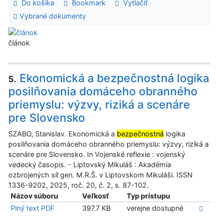
Do košíka
Bookmark
Vytlačiť
Vybrané dokumenty
článok
Ekonomická a bezpečnostná logika
5.
posilňovania domáceho obranného
priemyslu: výzvy, riziká a scenáre
pre Slovensko
SZABO, Stanislav. Ekonomická a
bezpečnostná
logika
posilňovania domáceho obranného priemyslu: výzvy, riziká a
scenáre pre Slovensko. In Vojenské reflexie : vojenský
vedecký časopis. - Liptovský Mikuláš : Akadémia
ozbrojených síl gen. M.R.Š. v Liptovskom Mikuláši. ISSN
1336-9202, 2025, roč. 20, č. 2, s. 87-102.
Názov súboru
Veľkosť
Typ prístupu
Plný text PDF
397.7 KB
verejne dostupné