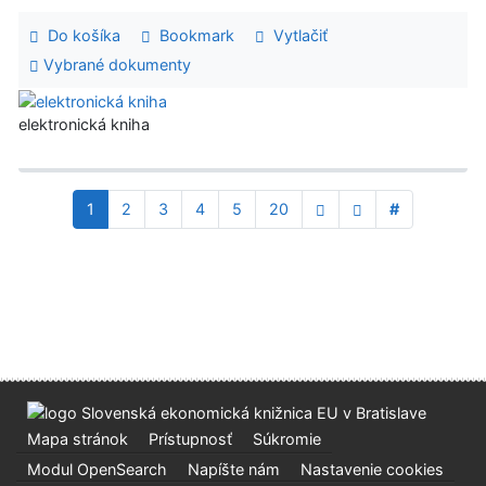
Do košíka
Bookmark
Vytlačiť
Vybrané dokumenty
elektronická kniha
1
2
3
4
5
20
#
Mapa stránok
Prístupnosť
Súkromie
Modul OpenSearch
Napíšte nám
Nastavenie cookies