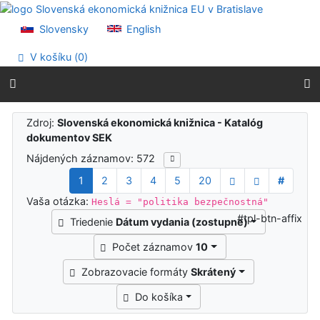
Prejsť na obsah
Prejsť na menu
Slovensky
English
Prehlásenie o webovej prístupnosti
V košíku (
0
)
Výsledky vyhľadávania
Zdroj:
Slovenská ekonomická knižnica - Katalóg
dokumentov SEK
Nájdených záznamov: 572
1
2
3
4
5
20
#
Vaša otázka:
Heslá = "politika bezpečnostná"
#tpl-btn-affix
Triedenie
Dátum vydania (zostupne)
Počet záznamov
10
Zobrazovacie formáty
Skrátený
Do košíka