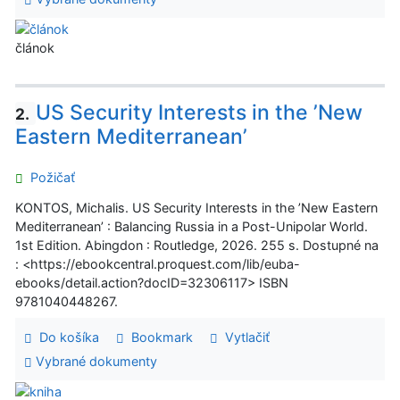
článok
US Security Interests in the ’New
2.
Eastern Mediterranean’
Požičať
KONTOS, Michalis. US Security Interests in the ’New Eastern
Mediterranean’ : Balancing Russia in a Post-Unipolar World.
1st Edition. Abingdon : Routledge, 2026. 255 s. Dostupné na
: <https://ebookcentral.proquest.com/lib/euba-
ebooks/detail.action?docID=32306117> ISBN
9781040448267.
Do košíka
Bookmark
Vytlačiť
Vybrané dokumenty