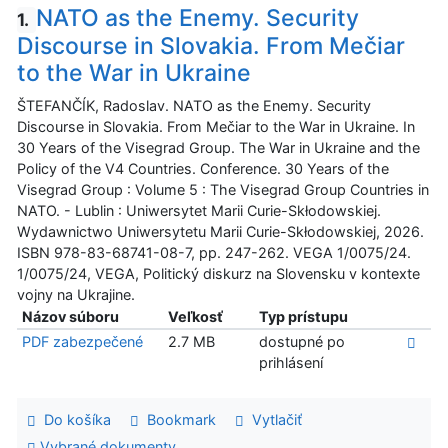
NATO as the Enemy. Security
1.
Discourse in Slovakia. From Mečiar
to the War in Ukraine
ŠTEFANČÍK, Radoslav. NATO as the Enemy. Security
Discourse in Slovakia. From Mečiar to the War in Ukraine. In
30 Years of the Visegrad Group. The War in Ukraine and the
Policy of the V4 Countries. Conference. 30 Years of the
Visegrad Group : Volume 5 : The Visegrad Group Countries in
NATO. - Lublin : Uniwersytet Marii Curie-Skłodowskiej.
Wydawnictwo Uniwersytetu Marii Curie-Skłodowskiej, 2026.
ISBN 978-83-68741-08-7, pp. 247-262. VEGA 1/0075/24.
1/0075/24, VEGA, Politický diskurz na Slovensku v kontexte
vojny na Ukrajine.
Názov súboru
Veľkosť
Typ prístupu
PDF zabezpečené
2.7 MB
dostupné po
prihlásení
Do košíka
Bookmark
Vytlačiť
Vybrané dokumenty