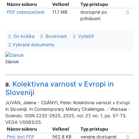
Názov súboru
Veľkosť
Typ prístupu
PDF zabezpečené
11.1 MB
dostupné po
prihlásení
Do košíka
Bookmark
Vytlačiť
Vybrané dokumenty
článok
Kolektivna varnost v Evropi in
8.
Sloveniji
JUVAN, Jelena - CSÁNYI, Peter. Kolektivna varnost v Evropi
in Sloveniji. In Contemporary Military Challenges. - Warsaw :
Sciendo. ISSN 2232-2825, 2025, vol. 27, no. 1, pp. 57-73.
VEGA 1/0083/25.
Názov súboru
Veľkosť
Typ prístupu
Plný text PDF
562.8 KB
verejne dostupné