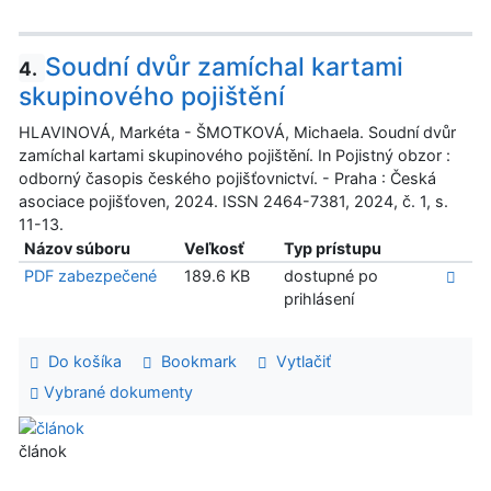
Soudní dvůr zamíchal kartami
4.
skupinového pojištění
HLAVINOVÁ, Markéta - ŠMOTKOVÁ, Michaela. Soudní dvůr
zamíchal kartami skupinového pojištění. In Pojistný obzor :
odborný časopis českého pojišťovnictví. - Praha : Česká
asociace pojišťoven, 2024. ISSN 2464-7381, 2024, č. 1, s.
11-13.
Názov súboru
Veľkosť
Typ prístupu
PDF zabezpečené
189.6 KB
dostupné po
prihlásení
Do košíka
Bookmark
Vytlačiť
Vybrané dokumenty
článok