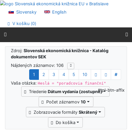
Prejsť na obsah
Prejsť na menu
Slovensky
English
Prehlásenie o webovej prístupnosti
V košíku (
0
)
Výsledky vyhľadávania
Zdroj:
Slovenská ekonomická knižnica - Katalóg
dokumentov SEK
Nájdených záznamov: 106
1
2
3
4
5
10
#
Vaša otázka:
Heslá = "poradcovia finanční"
#tpl-btn-affix
Triedenie
Dátum vydania (zostupne)
Počet záznamov
10
Zobrazovacie formáty
Skrátený
Do košíka