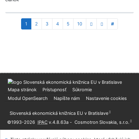
1
2
3
4
5
10
#
Mapa stránok
Prístupnosť
Súkromie
Modul OpenSearch
Napíšte nám
Nastavenie cookies
Slovenská ekonomická knižnica EU v Bratislave
©1993-2026
IPAC
v.4.8.63a
-
Cosmotron Slovakia, s.r.o.