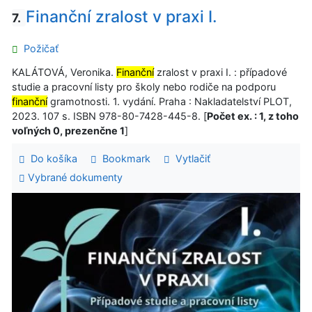
Finanční zralost v praxi I.
7.
Požičať
KALÁTOVÁ, Veronika.
Finanční
zralost v praxi I. : případové
studie a pracovní listy pro školy nebo rodiče na podporu
finanční
gramotnosti. 1. vydání. Praha : Nakladatelství PLOT,
2023. 107 s. ISBN 978-80-7428-445-8. [
Počet ex. : 1, z toho
voľných 0, prezenčne 1
]
Do košíka
Bookmark
Vytlačiť
Vybrané dokumenty