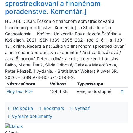
sprostredkovaní a finančnom
poradenstve. Komentár.]
HOLUB, Dušan. [Zákon o finančnom sprostredkovaní a
finančnom poradenstve. Komentár.]. In Studia Iuridica
Cassoviensia. - Košice : Univerzita Pavla Jozefa Šafárika v
Košiciach, 2021. ISSN 1339-3995, 2021, roč. 9, č. 1, s. 130-
131 online. Recenzia na: Zákon o finančnom sprostredkovaní
a finančnom poradenstve : komentár / Andrea Slezáková /
Jana Šimonová Peter Jedinák a kol. ; recenzenti: Ladislav
Balko, Michal Ďuriš, Silvia Gribová, Gabriela Majerčíková,
Peter Pénzeš. 1.vydanie. - Bratislava : Wolters Kluwer SR,
2020. - ISBN 978-80-571-0193-2.
Názov súboru
Veľkosť
Typ prístupu
Plný text PDF
134.4 KB
verejne dostupné
Do košíka
Bookmark
Vytlačiť
Vybrané dokumenty
článok