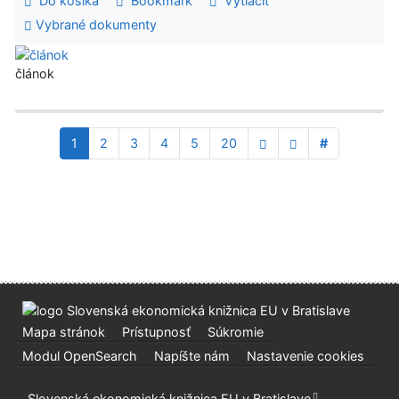
Do košíka
Bookmark
Vytlačiť
Vybrané dokumenty
článok
1
2
3
4
5
20
#
Mapa stránok
Prístupnosť
Súkromie
Modul OpenSearch
Napíšte nám
Nastavenie cookies
Slovenská ekonomická knižnica EU v Bratislave