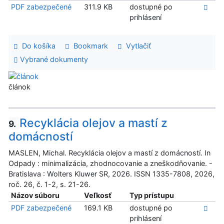
PDF zabezpečené
311.9 KB
dostupné po
prihlásení
Do košíka
Bookmark
Vytlačiť
Vybrané dokumenty
článok
Recyklácia olejov a mastí z
9.
domácností
MASLEN, Michal. Recyklácia olejov a mastí z domácností. In
Odpady : minimalizácia, zhodnocovanie a zneškodňovanie. -
Bratislava : Wolters Kluwer SR, 2026. ISSN 1335-7808, 2026,
roč. 26, č. 1-2, s. 21-26.
Názov súboru
Veľkosť
Typ prístupu
PDF zabezpečené
169.1 KB
dostupné po
prihlásení