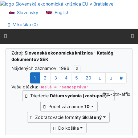
Prejsť na obsah
Prejsť na menu
Slovensky
English
Prehlásenie o webovej prístupnosti
V košíku (
0
)
Výsledky vyhľadávania
Zdroj:
Slovenská ekonomická knižnica - Katalóg
dokumentov SEK
Nájdených záznamov: 1996
1
2
3
4
5
20
#
Vaša otázka:
Heslá = "samospráva"
#tpl-btn-affix
Triedenie
Dátum vydania (zostupne)
Počet záznamov
10
Zobrazovacie formáty
Skrátený
Do košíka