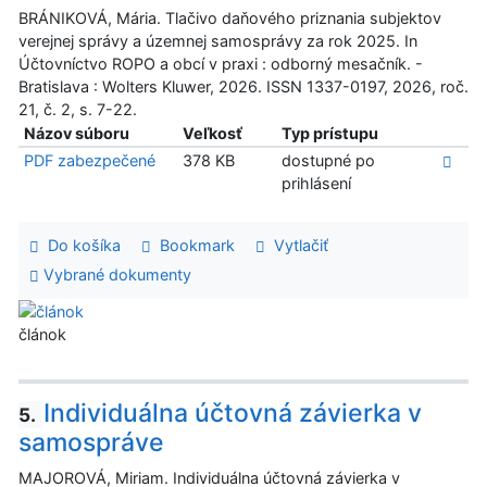
BRÁNIKOVÁ, Mária. Tlačivo daňového priznania subjektov
verejnej správy a územnej samosprávy za rok 2025. In
Účtovníctvo ROPO a obcí v praxi : odborný mesačník. -
Bratislava : Wolters Kluwer, 2026. ISSN 1337-0197, 2026, roč.
21, č. 2, s. 7-22.
Názov súboru
Veľkosť
Typ prístupu
PDF zabezpečené
378 KB
dostupné po
prihlásení
Do košíka
Bookmark
Vytlačiť
Vybrané dokumenty
článok
Individuálna účtovná závierka v
5.
samospráve
MAJOROVÁ, Miriam. Individuálna účtovná závierka v