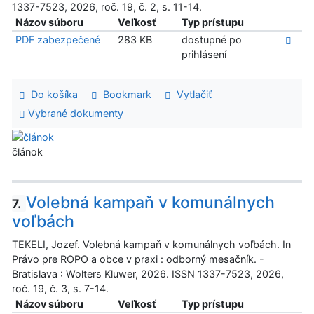
1337-7523, 2026, roč. 19, č. 2, s. 11-14.
Názov súboru
Veľkosť
Typ prístupu
PDF zabezpečené
283 KB
dostupné po
prihlásení
Do košíka
Bookmark
Vytlačiť
Vybrané dokumenty
článok
Volebná kampaň v komunálnych
7.
voľbách
TEKELI, Jozef. Volebná kampaň v komunálnych voľbách. In
Právo pre ROPO a obce v praxi : odborný mesačník. -
Bratislava : Wolters Kluwer, 2026. ISSN 1337-7523, 2026,
roč. 19, č. 3, s. 7-14.
Názov súboru
Veľkosť
Typ prístupu