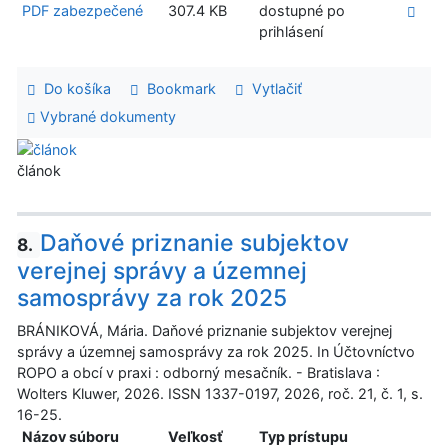
PDF zabezpečené
307.4 KB
dostupné po
prihlásení
Do košíka
Bookmark
Vytlačiť
Vybrané dokumenty
článok
Daňové priznanie subjektov
8.
verejnej správy a územnej
samosprávy za rok 2025
BRÁNIKOVÁ, Mária. Daňové priznanie subjektov verejnej
správy a územnej samosprávy za rok 2025. In Účtovníctvo
ROPO a obcí v praxi : odborný mesačník. - Bratislava :
Wolters Kluwer, 2026. ISSN 1337-0197, 2026, roč. 21, č. 1, s.
16-25.
Názov súboru
Veľkosť
Typ prístupu