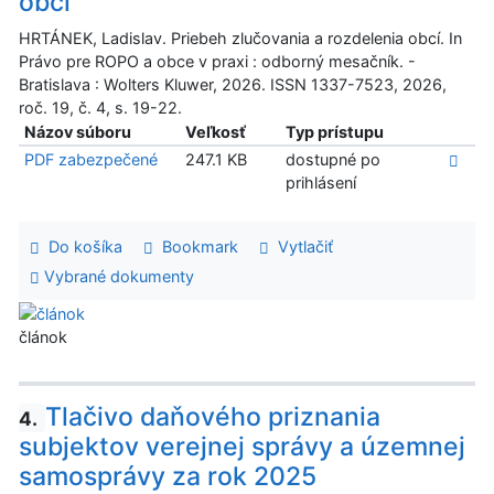
obcí
HRTÁNEK, Ladislav. Priebeh zlučovania a rozdelenia obcí. In
Právo pre ROPO a obce v praxi : odborný mesačník. -
Bratislava : Wolters Kluwer, 2026. ISSN 1337-7523, 2026,
roč. 19, č. 4, s. 19-22.
Názov súboru
Veľkosť
Typ prístupu
PDF zabezpečené
247.1 KB
dostupné po
prihlásení
Do košíka
Bookmark
Vytlačiť
Vybrané dokumenty
článok
Tlačivo daňového priznania
4.
subjektov verejnej správy a územnej
samosprávy za rok 2025