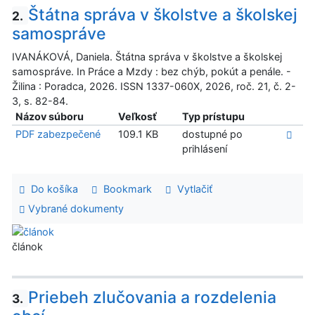
Štátna správa v školstve a školskej
2.
samospráve
IVANÁKOVÁ, Daniela. Štátna správa v školstve a školskej
samospráve. In Práce a Mzdy : bez chýb, pokút a penále. -
Žilina : Poradca, 2026. ISSN 1337-060X, 2026, roč. 21, č. 2-
3, s. 82-84.
Názov súboru
Veľkosť
Typ prístupu
PDF zabezpečené
109.1 KB
dostupné po
prihlásení
Do košíka
Bookmark
Vytlačiť
Vybrané dokumenty
článok
Priebeh zlučovania a rozdelenia
3.