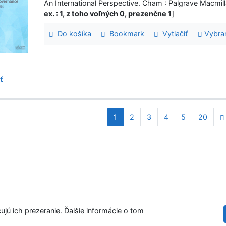
An International Perspective. Cham : Palgrave Macmi
ex. : 1, z toho voľných 0, prezenčne 1
]
Do košíka
Bookmark
Vytlačiť
Vybra
ť
1
2
3
4
5
20
ujú ich prezeranie. Ďalšie informácie o tom
tupnosť
Súkromie
Modul OpenSearch
©1993-