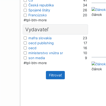
CS
41
Česká republika
34
Spojené štáty
26
článok
Francúzsko
20
#tpl-btn-more
Vydavateľ
mafra slovakia
23
oecd publishing
17
oecd
16
ministerstvo vnútra sr
10
son media
9
#tpl-btn-more
článok
Filtrovať