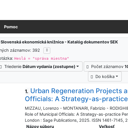
Pomoc
ledky vyhľadávania
:
Slovenská ekonomická knižnica - Katalóg dokumentov SEK
ených záznamov: 392
otázka:
Heslá = "správa miestna"
Triedenie
Dátum vydania (zostupne)
Počet záznamov
1
Do košíka
Urban Regeneration Projects a
1.
Officials: A Strategy-as-practic
MIZZAU, Lorenzo - MONTANARI, Fabrizio - RODIGHIER
Role of Municipal Officials: A Strategy-as-practice P
London : Sage Publications, 2025. ISSN 1461-7145, 20
Názov súboru
Veľkosť