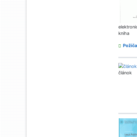
elektroni
kniha
Požiča
článok