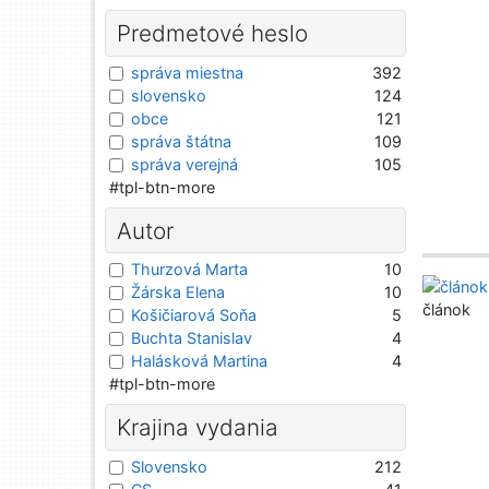
Predmetové heslo
správa miestna
392
slovensko
124
obce
121
správa štátna
109
správa verejná
105
#tpl-btn-more
Autor
Thurzová Marta
10
Žárska Elena
10
článok
Košičiarová Soňa
5
Buchta Stanislav
4
Halásková Martina
4
#tpl-btn-more
Krajina vydania
Slovensko
212