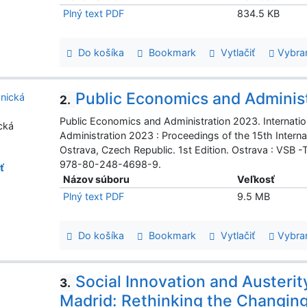
Plný text PDF
834.5 KB
Do košíka
Bookmark
Vytlačiť
Vybra
Public Economics and Adminis
2.
Public Economics and Administration 2023. Internatio
cká
Administration 2023 : Proceedings of the 15th Interna
Ostrava, Czech Republic. 1st Edition. Ostrava : VSB -
978-80-248-4698-9.
ť
Názov súboru
Veľkosť
Plný text PDF
9.5 MB
Do košíka
Bookmark
Vytlačiť
Vybra
Social Innovation and Austeri
3.
Madrid: Rethinking the Changing