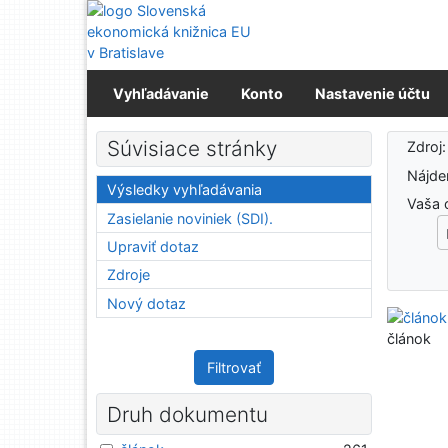
Prejsť na obsah
Prejsť na menu
Prehlásenie o webovej prístupnosti
Vyhľadávanie
Konto
Nastavenie účtu
Výs
Súvisiace stránky
Zdroj
Nájd
Výsledky vyhľadávania
Vaša 
Zasielanie noviniek (SDI).
Upraviť dotaz
Zdroje
Nový dotaz
článok
Filtrovať
Druh dokumentu