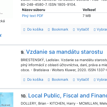
80-248-4580-7. ISSN 1805-9104.
Názov súboru
Veľkosť
Plný text PDF
7 MB
cká
Do košíka
Bookmark
Vytlačiť
Vybra
ť
Vzdanie sa mandátu starostu
9.
BRIESTENSKÝ, Ladislav. Vzdanie sa mandátu starostu.
plný informácií z oblasti účtovníctva, daní, práva a 
obce. - Bratislava : Wolters Kluwer, 2020. ISSN 1337-0
Do košíka
Bookmark
Vytlačiť
Vybra
Local Public, Fiscal and Fina
10.
DOLLERY, Brian - KITCHEN, Harry - MCMILLAN, Melville