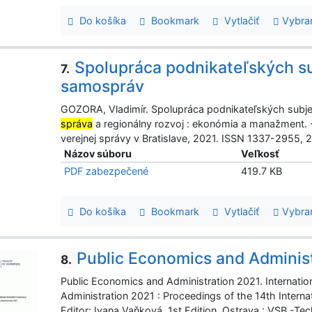
Do košíka
Bookmark
Vytlačiť
Vybra
Spolupráca podnikateľských s
7.
samospráv
GOZORA, Vladimír. Spolupráca podnikateľských subje
správa
a regionálny rozvoj : ekonómia a manažment. 
verejnej správy v Bratislave, 2021. ISSN 1337-2955, 202
Názov súboru
Veľkosť
PDF zabezpečené
419.7 KB
Do košíka
Bookmark
Vytlačiť
Vybra
Public Economics and Adminis
8.
Public Economics and Administration 2021. Internatio
Administration 2021 : Proceedings of the 14th Internat
Editor: Ivana Vaňková. 1st Edition. Ostrava : VSB -Te