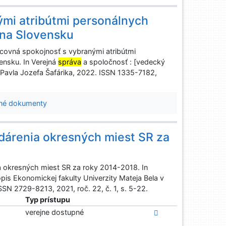
ými atribútmi personálnych
e na Slovensku
ovná spokojnosť s vybranými atribútmi
vensku. In Verejná
správa
a spoločnosť : [vedecký
ty Pavla Jozefa Šafárika, 2022. ISSN 1335-7182,
né dokumenty
árenia okresných miest SR za
 okresných miest SR za roky 2014-2018. In
is Ekonomickej fakulty Univerzity Mateja Bela v
ISSN 2729-8213, 2021, roč. 22, č. 1, s. 5-22.
Typ prístupu
verejne dostupné