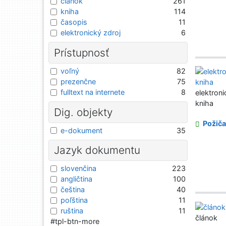
článok
261
kniha
114
časopis
11
elektronický zdroj
6
Prístupnosť
voľný
82
prezenčne
75
fulltext na internete
8
elektroni
kniha
Dig. objekty
Požiča
e-dokument
35
Jazyk dokumentu
slovenčina
223
angličtina
100
čeština
40
poľština
11
ruština
11
článok
#tpl-btn-more