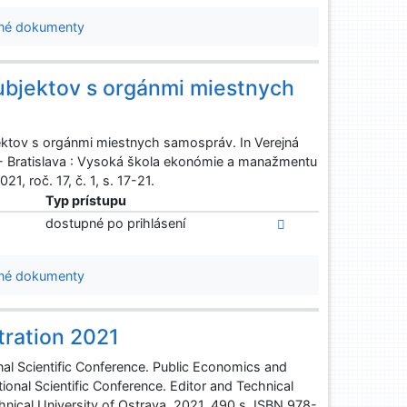
né dokumenty
ubjektov s orgánmi miestnych
ktov s orgánmi miestnych samospráv. In Verejná
- Bratislava : Vysoká škola ekonómie a manažmentu
1, roč. 17, č. 1, s. 17-21.
Typ prístupu
dostupné po prihlásení
né dokumenty
tration 2021
nal Scientific Conference. Public Economics and
ional Scientific Conference. Editor and Technical
chnical University of Ostrava, 2021. 490 s. ISBN 978-