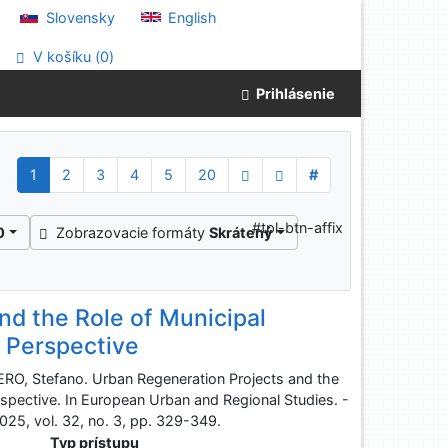
Slovensky
English
V košíku (
0
)
Prihlásenie
1
2
3
4
5
20
#
#tpl-btn-affix
0
Zobrazovacie formáty
Skrátený
nd the Role of Municipal
e Perspective
O, Stefano. Urban Regeneration Projects and the
erspective. In European Urban and Regional Studies. -
25, vol. 32, no. 3, pp. 329-349.
Typ prístupu