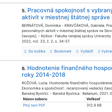
Pracovná spokojnosť s vybran
5.
aktivít v miestnej štátnej správ
BERNÁTOVÁ, Dominika - KRAVČÁKOVÁ, Gabriela. Prac
personálnych aktivít v miestnej štátnej správe na Slo
časopis]. - Košice : Fakulta verejnej správy Univerzi
2022, roč. 23, č. 2, s. 34-57.
Do košíka
Bookmark
Vytlačiť
Vybra
Hodnotenie finančného hospod
6.
roky 2014-2018
ROŽOVÁ, Lucia. Hodnotenie finančného hospodárenia
Ekonomika a spoločnosť : recenzovaný vedecký časop
Banskej Bystrici. - Banská Bystrica : Belianum, 2021. 
Názov súboru
Veľkosť
Plný text PDF
312.9 KB