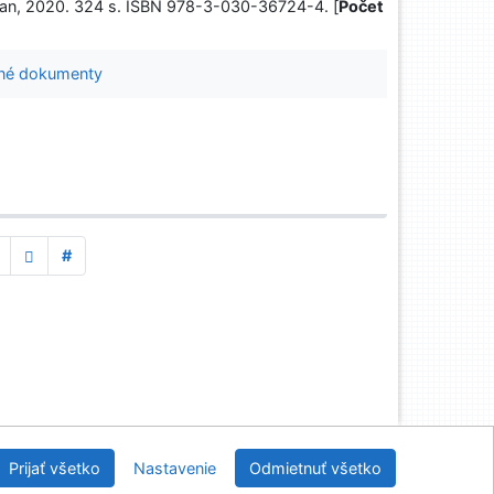
llan, 2020. 324 s. ISBN 978-3-030-36724-4. [
Počet
né dokumenty
#
Slovenská ekonomická knižnica EU v Bratislave
Prijať všetko
Nastavenie
Odmietnuť všetko
2026
IPAC
 v.4.8.63a
-
Cosmotron Slovakia, s.r.o.