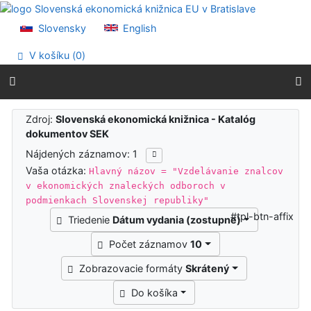
Prejsť na obsah
Prejsť na menu
Slovensky
English
Prehlásenie o webovej prístupnosti
V košíku (
0
)
Výsledky vyhľadávania
Zdroj:
Slovenská ekonomická knižnica - Katalóg
dokumentov SEK
Nájdených záznamov: 1
Vaša otázka:
Hlavný názov = "Vzdelávanie znalcov
v ekonomických znaleckých odboroch v
podmienkach Slovenskej republiky"
#tpl-btn-affix
Triedenie
Dátum vydania (zostupne)
Počet záznamov
10
Zobrazovacie formáty
Skrátený
Do košíka