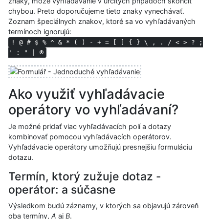
znaky, môže vyhľadávanie v určitých prípadoch skončiť
chybou. Preto doporučujeme tieto znaky vynechávať.
Zoznam špeciálnych znakov, ktoré sa vo vyhľadávaných
termínoch ignorujú:
! @ # $ % ^ & * ( ) - + = [ ] { } \ , . / < > ? ;
' : " | ®
Ako využiť vyhľadávacie
operátory vo vyhľadávaní?
Je možné pridať viac vyhľadávacích polí a dotazy
kombinovať pomocou vyhľadávacích operátorov.
Vyhľadávacie operátory umožňujú presnejšiu formuláciu
dotazu.
Termín, ktorý zužuje dotaz -
operátor: a súčasne
Výsledkom budú záznamy, v ktorých sa objavujú zároveň
oba termíny,
A
aj
B
.