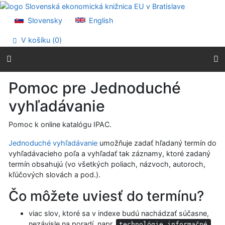
Prejsť na obsah
Prejsť na menu
Slovensky
English
Prehlásenie o webovej prístupnosti
V košíku (
0
)
Pomoc pre Jednoduché
vyhľadávanie
Pomoc k online katalógu IPAC.
Jednoduché vyhľadávanie
umožňuje zadať hľadaný termín do
vyhľadávacieho poľa a vyhľadať tak záznamy, ktoré zadaný
termín obsahujú (vo všetkých poliach, názvoch, autoroch,
kľúčových slovách a pod.).
Čo môžete uviesť do termínu?
viac slov, ktoré sa v indexe budú nachádzať súčasne,
nezávisle na poradí, napr.
technológie informačné