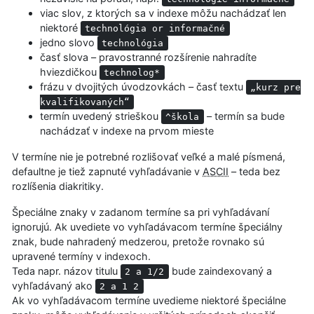
viac slov, z ktorých sa v indexe môžu nachádzať len
niektoré
technológia or informačné
jedno slovo
technológia
časť slova – pravostranné rozšírenie nahradíte
hviezdičkou
technolog*
frázu v dvojitých úvodzovkách – časť textu
„kurz pre
kvalifikovaných“
termín uvedený strieškou
– termín sa bude
^škola
nachádzať v indexe na prvom mieste
V termíne nie je potrebné rozlišovať veľké a malé písmená,
defaultne je tiež zapnuté vyhľadávanie v
ASCII
– teda bez
rozlíšenia diakritiky.
Špeciálne znaky v zadanom termíne sa pri vyhľadávaní
ignorujú. Ak uvediete vo vyhľadávacom termíne špeciálny
znak, bude nahradený medzerou, pretože rovnako sú
upravené termíny v indexoch.
Teda napr. názov titulu
bude zaindexovaný a
2 a 1/2
vyhľadávaný ako
2 a 1 2
Ak vo vyhľadávacom termíne uvedieme niektoré špeciálne