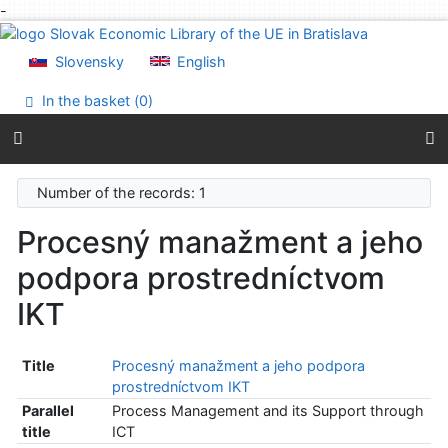
-
Go to content
Go to menu
Slovensky
English
Accessibility declaration
In the basket (
0
)
Number of the records: 1
Procesný manažment a jeho
podpora prostredníctvom
IKT
Title
Procesný manažment a jeho podpora
prostredníctvom IKT
Parallel
Process Management and its Support through
title
ICT