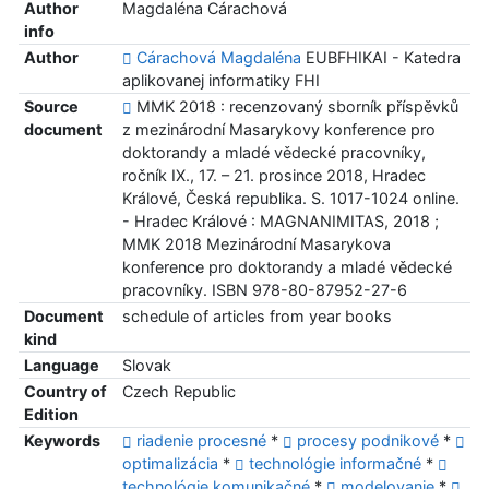
Author
Magdaléna Cárachová
info
Author
Cárachová Magdaléna
EUBFHIKAI - Katedra
aplikovanej informatiky FHI
Source
MMK 2018 : recenzovaný sborník příspěvků
document
z mezinárodní Masarykovy konference pro
doktorandy a mladé vědecké pracovníky,
ročník IX., 17. – 21. prosince 2018, Hradec
Králové, Česká republika. S. 1017-1024 online.
- Hradec Králové : MAGNANIMITAS, 2018 ;
MMK 2018 Mezinárodní Masarykova
konference pro doktorandy a mladé vědecké
pracovníky. ISBN 978-80-87952-27-6
Document
schedule of articles from year books
kind
Language
Slovak
Country of
Czech Republic
Edition
Keywords
riadenie procesné
*
procesy podnikové
*
optimalizácia
*
technológie informačné
*
technológie komunikačné
*
modelovanie
*