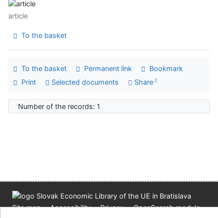
article
To the basket
To the basket
Permanent link
Bookmark
Print
Selected documents
Share
Number of the records: 1
Site map
Accessibility
Privacy
OpenSearch module