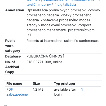
telefón mobilný
*
digitalizácia
Annotation
Optimalizácia podnikových procesov. Výhody
procesného riadenia. Zložky procesného
riadenia. Zostavenie procesného modelu.
Trendy v modelovaní procesov. Podpora
procesného manažmentu prostredníctvom
IKT.
Public
Reports at international scientific conferences
work
category
Database
PUBLIKAČNÁ ČINNOSŤ
No. of
E18 00771-008, online
Archival
Copy
File name
Size
Typ prístupu
PDF
1.2 MB
available after
zabezpečené
login